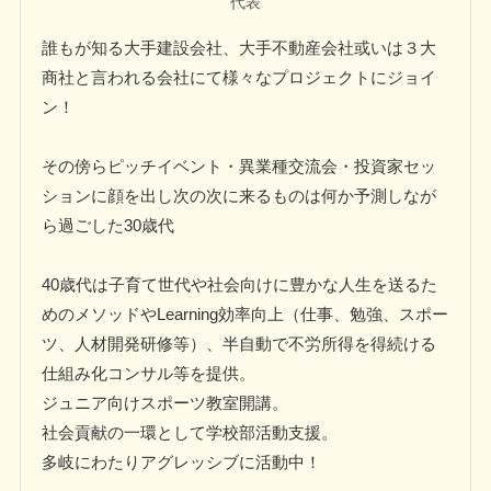
代表
誰もが知る大手建設会社、大手不動産会社或いは３大
商社と言われる会社にて様々なプロジェクトにジョイ
ン！
その傍らピッチイベント・異業種交流会・投資家セッ
ションに顔を出し次の次に来るものは何か予測しなが
ら過ごした30歳代
40歳代は子育て世代や社会向けに豊かな人生を送るた
めのメソッドやLearning効率向上（仕事、勉強、スポー
ツ、人材開発研修等）、半自動で不労所得を得続ける
仕組み化コンサル等を提供。
ジュニア向けスポーツ教室開講。
社会貢献の一環として学校部活動支援。
多岐にわたりアグレッシブに活動中！