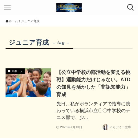
ホーム
ジュニア育成
ジュニア育成
– tag –
【公立中学校の部活動を変える挑
スポーツ
戦】運動能力だけじゃない。ATD
の知見を活かした「非認知能力」
育成
先日、私がボランティアで指導に携
わっている横浜市立〇〇中学校のテ
ニス部で、少...
2025年7月13日
アカデミー主宰