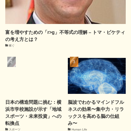
富を増やすための「r>g」不等式の理解 – トマ・ピケティ
の考え方とは？
稼ぐ
日本の構造問題に挑む：横
脳波でわかるマインドフル
浜市学校施設が示す「地域
ネスの効果〜集中力・リラ
スポーツ・未来投資」への
ックスを高める脳の仕組
転換点
み〜
スポーツ
Human Life