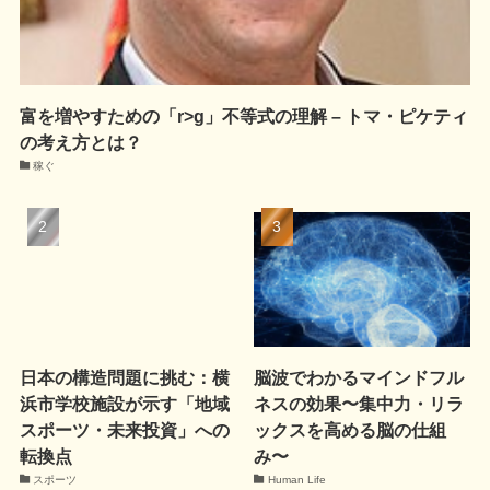
富を増やすための「r>g」不等式の理解 – トマ・ピケティ
の考え方とは？
稼ぐ
日本の構造問題に挑む：横
脳波でわかるマインドフル
浜市学校施設が示す「地域
ネスの効果〜集中力・リラ
スポーツ・未来投資」への
ックスを高める脳の仕組
転換点
み〜
スポーツ
Human Life