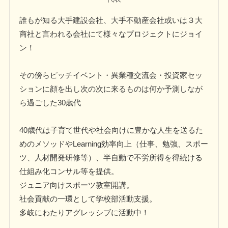
誰もが知る大手建設会社、大手不動産会社或いは３大
商社と言われる会社にて様々なプロジェクトにジョイ
ン！
その傍らピッチイベント・異業種交流会・投資家セッ
ションに顔を出し次の次に来るものは何か予測しなが
ら過ごした30歳代
40歳代は子育て世代や社会向けに豊かな人生を送るた
めのメソッドやLearning効率向上（仕事、勉強、スポー
ツ、人材開発研修等）、半自動で不労所得を得続ける
仕組み化コンサル等を提供。
ジュニア向けスポーツ教室開講。
社会貢献の一環として学校部活動支援。
多岐にわたりアグレッシブに活動中！