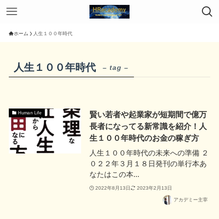
ホーム
人生１００年時代
人生１００年時代
– tag –
賢い若者や起業家が短期間で億万
Human Life
長者になってる新常識を紹介！人
生１００年時代のお金の稼ぎ方
人生１００年時代の未来への準備 ２
０２２年３月１８日発刊の単行本あ
なたはこの本...
2022年8月13日
2023年2月13日
アカデミー主宰