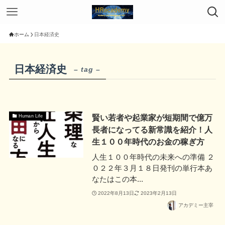
ホーム
日本経済史
日本経済史
– tag –
賢い若者や起業家が短期間で億万
Human Life
長者になってる新常識を紹介！人
生１００年時代のお金の稼ぎ方
人生１００年時代の未来への準備 ２
０２２年３月１８日発刊の単行本あ
なたはこの本...
2022年8月13日
2023年2月13日
アカデミー主宰