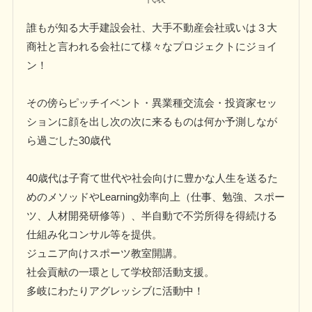
誰もが知る大手建設会社、大手不動産会社或いは３大
商社と言われる会社にて様々なプロジェクトにジョイ
ン！
その傍らピッチイベント・異業種交流会・投資家セッ
ションに顔を出し次の次に来るものは何か予測しなが
ら過ごした30歳代
40歳代は子育て世代や社会向けに豊かな人生を送るた
めのメソッドやLearning効率向上（仕事、勉強、スポー
ツ、人材開発研修等）、半自動で不労所得を得続ける
仕組み化コンサル等を提供。
ジュニア向けスポーツ教室開講。
社会貢献の一環として学校部活動支援。
多岐にわたりアグレッシブに活動中！