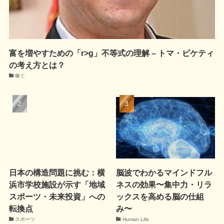
富を増やすための「r>g」不等式の理解 – トマ・ピケティ
の考え方とは？
稼ぐ
日本の構造問題に挑む：横
脳波でわかるマインドフル
浜市学校施設が示す「地域
ネスの効果〜集中力・リラ
スポーツ・未来投資」への
ックスを高める脳の仕組
転換点
み〜
スポーツ
Human Life