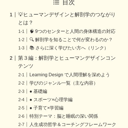
目次
💡ヒューマンデザインと解剖学のつながり
とは？
🧠 9つのセンターと人間の身体構造の対応
🔍 解剖学を知ることで何が変わるのか？
📚 さらに深く学びたい方へ（リンク）
第３編：解剖学とヒューマンデザインコン
テンツ
Learning Design で人間理解を深めよう
学びのジャンル一覧（主な内容）
● 基礎編
● スポーツ×心理学編
● 子育て×学習編
特別テーマ：脳と睡眠の深い関係
人生成功哲学＆コーチングフレームワーク