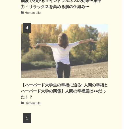
脳波でわかるマインドフルネスの効果〜集中
力・リラックスを高める脳の仕組み〜
Human Life
【ハーバード大学生の幸福に迫る: 人間の幸福と
ハーバード大学の関係】人間の幸福度は●●だっ
た！？
Human Life