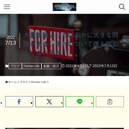
大量退職よりもはるかに大きな問
2022
7/13
題がある。それについて誰も話し
たくないのか。
2022年4月6日
2022年7月13日
ブログ
Human Life
金融・経済
ホーム
ブログ
Human Life