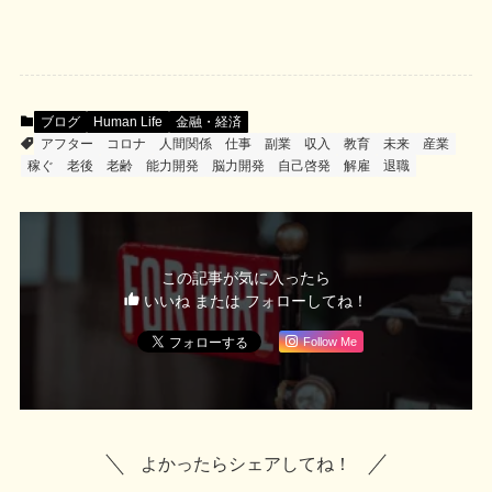
ブログ
Human Life
金融・経済
アフター
コロナ
人間関係
仕事
副業
収入
教育
未来
産業
稼ぐ
老後
老齢
能力開発
脳力開発
自己啓発
解雇
退職
この記事が気に入ったら
いいね または フォローしてね！
Follow Me
よかったらシェアしてね！