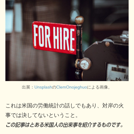
出展：
Unsplash
の
ClemOnojeghuo
による画像。
これは米国の労働統計の話しでもあり、対岸の火
事では決してないということ。
この記事はとある米国人の出来事を紹介するものです。