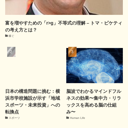
富を増やすための「r>g」不等式の理解 – トマ・ピケティ
の考え方とは？
稼ぐ
日本の構造問題に挑む：横
脳波でわかるマインドフル
浜市学校施設が示す「地域
ネスの効果〜集中力・リラ
スポーツ・未来投資」への
ックスを高める脳の仕組
転換点
み〜
スポーツ
Human Life