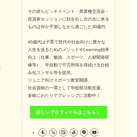
その傍らピッチイベント・異業種交流会・
投資家セッションに顔を出し次の次に来る
フ
ものは何か予測しながら過ごした30歳代
ト
40歳代は子育て世代や社会向けに豊かな
人生を送るためのメソッドやLearning効率
向上（仕事、勉強、スポーツ、人材開発研
修等）、半自動で不労所得を得続ける仕組
作
み化コンサル等を提供。
ー
ジュニア向けスポーツ教室開講。
社会貢献の一環として学校部活動支援。
多岐にわたりアグレッシブに活動中！
詳しいプロフィールはこちら♬