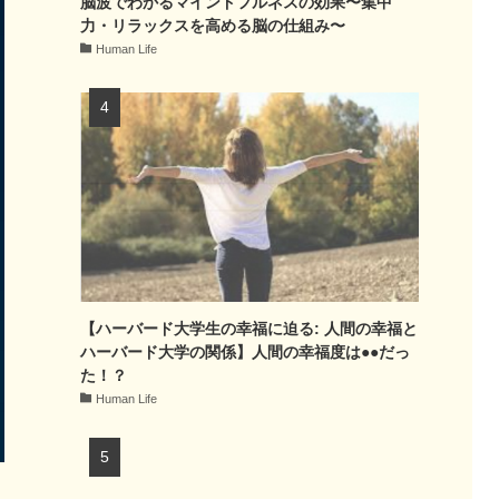
脳波でわかるマインドフルネスの効果〜集中
力・リラックスを高める脳の仕組み〜
Human Life
【ハーバード大学生の幸福に迫る: 人間の幸福と
ハーバード大学の関係】人間の幸福度は●●だっ
た！？
Human Life