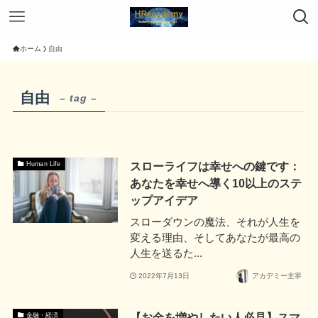
ホーム
自由
自由
– tag –
スローライフは幸せへの鍵です：
Human Life
あなたを幸せへ導く10以上のステ
ップアイデア
スローダウンの魔法、それが人生を
変える理由、そしてあなたが最高の
人生を送るた...
2022年7月13日
アカデミー主宰
【お金を増やしたい人必見】スマ
金融・経済