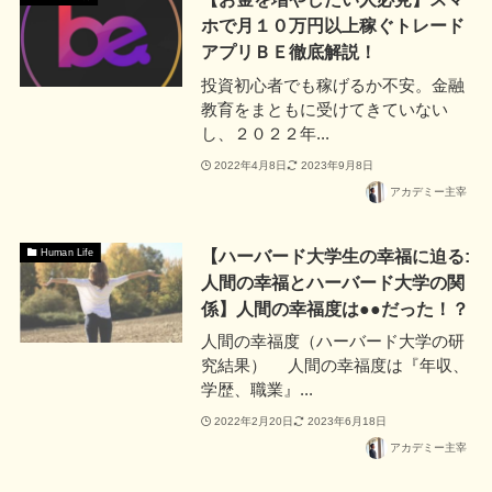
ホで月１０万円以上稼ぐトレード
アプリＢＥ徹底解説！
投資初心者でも稼げるか不安。金融
教育をまともに受けてきていない
し、２０２２年...
2022年4月8日
2023年9月8日
アカデミー主宰
【ハーバード大学生の幸福に迫る:
Human Life
人間の幸福とハーバード大学の関
係】人間の幸福度は●●だった！？
人間の幸福度（ハーバード大学の研
究結果） 人間の幸福度は『年収、
学歴、職業』...
2022年2月20日
2023年6月18日
アカデミー主宰