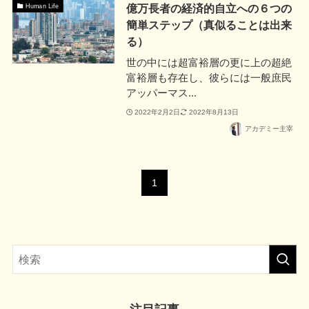
億万長者の経済的自立への６つの
Human Life
簡単ステップ（真似ることは出来
る）
世の中には超富裕層の更に上の超絶
富裕層も存在し、彼らには一般庶民
アッパーマス...
2022年2月2日
2022年8月13日
アカデミー主宰
1