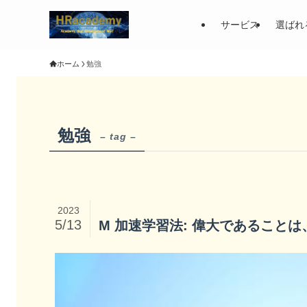
サービス
選ばれ
ホーム
勉強
勉強
– tag –
2023
5/13
M 加速学習法: 偉大であること