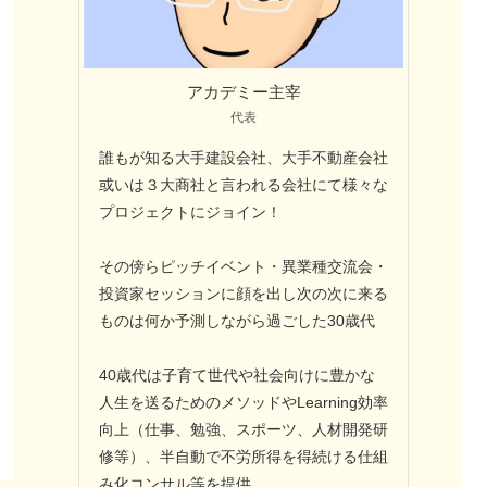
アカデミー主宰
代表
誰もが知る大手建設会社、大手不動産会社
或いは３大商社と言われる会社にて様々な
プロジェクトにジョイン！
その傍らピッチイベント・異業種交流会・
投資家セッションに顔を出し次の次に来る
ものは何か予測しながら過ごした30歳代
40歳代は子育て世代や社会向けに豊かな
人生を送るためのメソッドやLearning効率
向上（仕事、勉強、スポーツ、人材開発研
修等）、半自動で不労所得を得続ける仕組
み化コンサル等を提供。