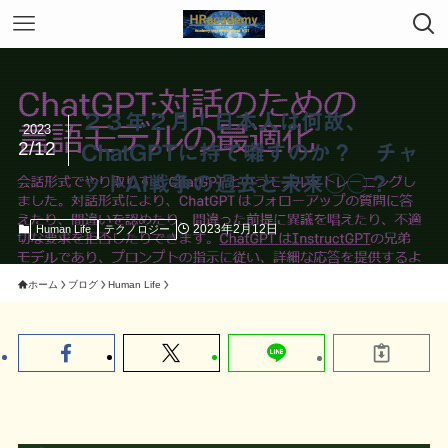
２３年２月！日本人は何故、
2023
2/12
ChatGPTに持て囃すのか？ チャ
ットAI戦争の過去と未来○○？
2023年2月12日
Human Life
テクノロジー
ホーム
ブログ
Human Life