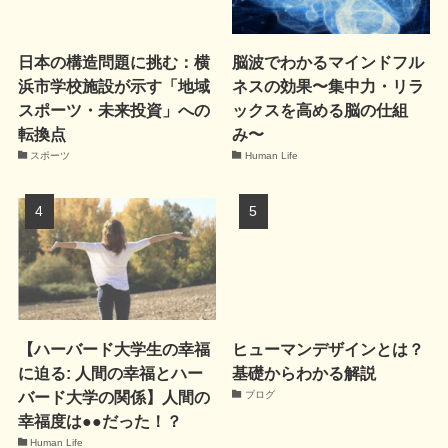
日本の構造問題に挑む：横
脳波でわかるマインドフル
浜市学校施設が示す「地域
ネスの効果〜集中力・リラ
スポーツ・未来投資」への
ックスを高める脳の仕組
転換点
み〜
スポーツ
Human Life
【ハーバード大学生の幸福
ヒューマンデザインとは？
に迫る: 人間の幸福とハー
基礎からわかる解説
バード大学の関係】人間の
ブログ
幸福度は●●だった！？
Human Life