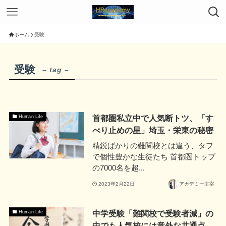
ホーム
受験
受験
– tag –
首都圏私立中で人気断トツ、「す
Human Life
べり止めの星」埼玉・栄東の秘密
精鋭ばかりの難関校とは違う、タフ
で個性豊かな生徒たち 首都圏トップ
の7000名を超...
2023年2月22日
アカデミー主宰
中学受験「難関校で受験者減」の
Human Life
中でも人気校には意外な共通点